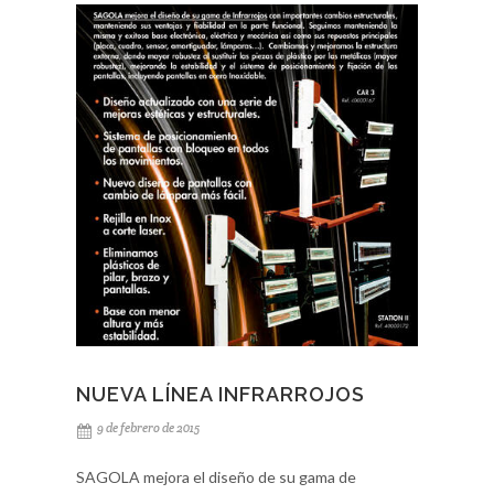
todo lo relativo a nuestros productos, como es
habitual, esta vez se celebrará la nueva alianza
con Axalta Australia, que desde ahora es nuestro
importador en el país para el sector de la
carrocería. Visítanos en el Stand AF18 y no te
pierdas nuestras últimas novedades en
productos, ofertas o más detalles sobre Sagola
en Australia.
NUEVA LÍNEA INFRARROJOS
9 de febrero de 2015
SAGOLA mejora el diseño de su gama de