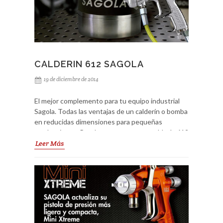
CALDERIN 612 SAGOLA
19 de diciembre de 2014
El mejor complemento para tu equipo industrial
Sagola. Todas las ventajas de un calderín o bomba
en reducidas dimensiones para pequeñas
producciones. Prueba nuestro nuevo calderín 612
de 2,5L en nuestra Oferta Especial Navidad.
Leer Más
Consulta a tu comercial Sagola. Tu mejor
complemento. Ver detalles