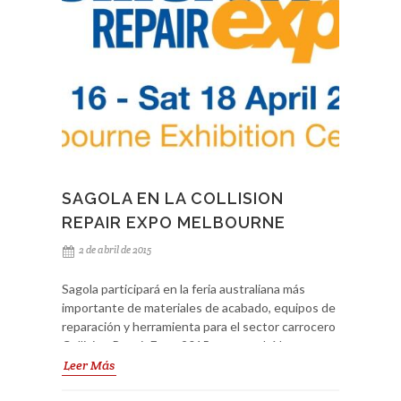
SAGOLA EN LA COLLISION
REPAIR EXPO MELBOURNE
2 de abril de 2015
Sagola participará en la feria australiana más
importante de materiales de acabado, equipos de
reparación y herramienta para el sector carrocero
Collision Repair Expo 2015, que tendrá lugar
durante los próximos 16 a 18 de abril en
Leer Más
Melbourne. Además de mostrar a los visitantes