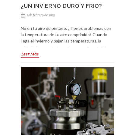
¿UN INVIERNO DURO Y FRÍO?
2 de febrero de 2015
No en tu aire de pintado. ¿Tienes problemas con
la temperatura de tu aire comprimido? Cuando
llega el invierno y bajan las temperaturas, la
calidad de tu trabajo puede verse afectada. Para
que puedas evitarlo, SAGOLA te ofrece el nuevo
Leer Más
calentador de aire PACK 6000X Air Heater.
Aprovecha la promoción del nuevo PACK 6000X.