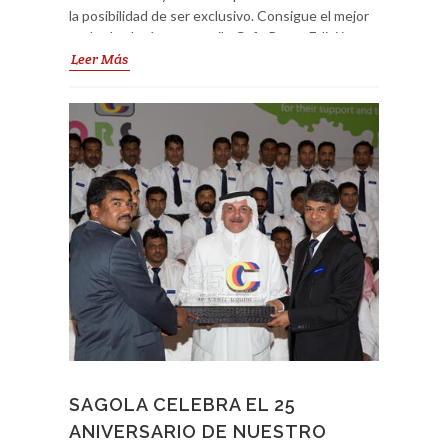
la posibilidad de ser exclusivo. Consigue el mejor
acabado al más puro estilo Cafe Racer. Edición
limitada, ¡no te quedes sin la tuya! Descúbrela
Leer Más
aquí.
SAGOLA CELEBRA EL 25
ANIVERSARIO DE NUESTRO