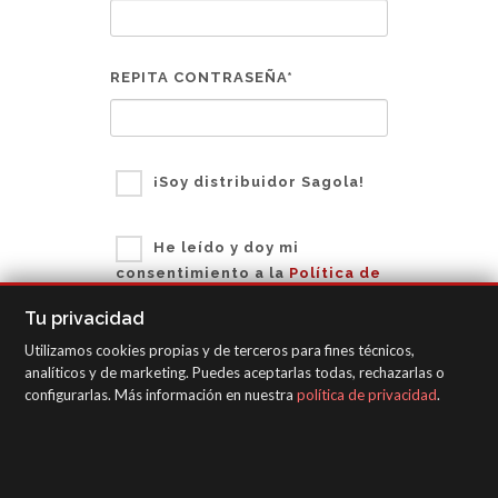
REPITA CONTRASEÑA*
¡Soy distribuidor Sagola!
He leído y doy mi
consentimiento a la
Política de
Protección de Datos
*
Tu privacidad
Utilizamos cookies propias y de terceros para fines técnicos,
Autorizo el envío de
analíticos y de marketing. Puedes aceptarlas todas, rechazarlas o
información comercial
configurarlas. Más información en nuestra
política de privacidad
.
REGÍSTRATE