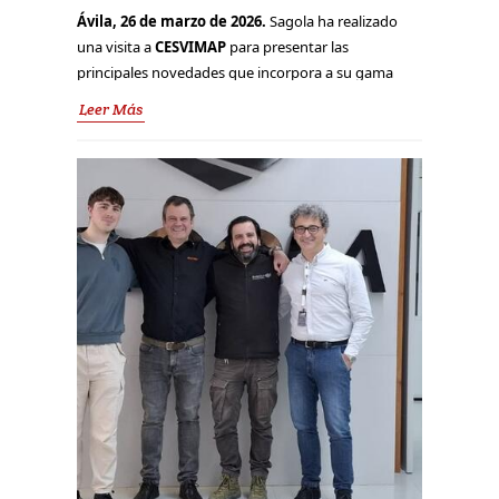
Ávila, 26 de marzo de 2026.
Sagola ha realizado
una visita a
CESVIMAP
para presentar las
principales novedades que incorpora a su gama
de
equipos aerográficos
, orientadas a
Leer Más
una
aplicación premium
en pinturas de acabado.
La jornada, conducida por
José Luis
Cordero
y
Héctor Amado
, combinó una parte
técnica con
demostraciones y pruebas en taller
,
con el objetivo de evaluar el rendimiento de los
equipos en condiciones reales de trabajo.
El encuentro comenzó con una
presentación
teórica
de las novedades de Sagola y, a
continuación, se desarrolló una sesión práctica con
aplicaciones de
bases bicapa
y
barnices 2K
,
analizando atomización, patrón de pulverización y
calidad del acabado.
Sagola 4600 HEX: precisión en
barnices y acabados monocapa