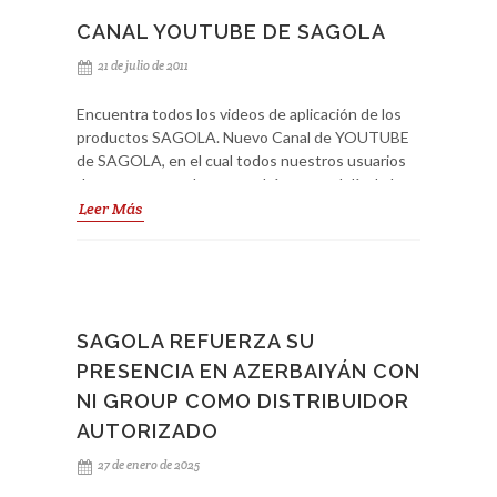
CANAL YOUTUBE DE SAGOLA
21 de julio de 2011
Encuentra todos los videos de aplicación de los
productos SAGOLA. Nuevo Canal de YOUTUBE
de SAGOLA, en el cual todos nuestros usuarios
de nuestros productos podrán estar al día de los
últimos videos producidos por SAGOLA. Con los
Leer Más
videos que se reproducen en nuestro canal, lo
que queremos conseguir es un mayor grado de
formación para nuestros distribuidores y
usuarios. Del mismo modo la satisfacción de una
estrecha relación. Suscríbete y descubre lo último
SAGOLA REFUERZA SU
de la 4500 Xtreme. Link:
PRESENCIA EN AZERBAIYÁN CON
https://www.youtube.com/c/Sagola
NI GROUP COMO DISTRIBUIDOR
AUTORIZADO
27 de enero de 2025