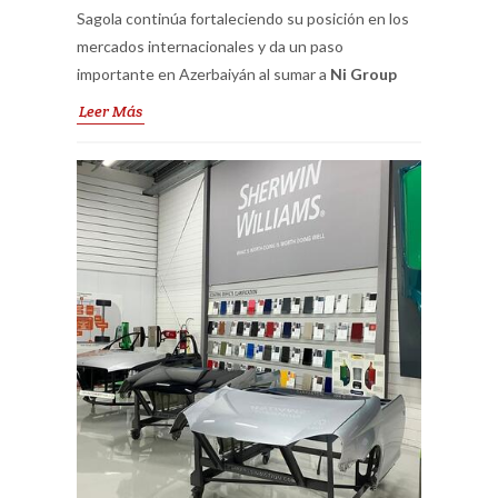
Sagola continúa fortaleciendo su posición en los
mercados internacionales y da un paso
importante en Azerbaiyán al sumar a
Ni Group
como su nuevo distribuidor autorizado.
Leer Más
Especializado en los sectores de
carrocería y
carrocería industrial
, Ni Group representa el
compromiso de Sagola por ofrecer soluciones de
pintura de calidad excepcional a los profesionales
del país.
Con esta alianza estratégica, los talleres de
carrocería y las industrias locales podrán acceder
a una amplia gama de productos diseñados para
maximizar resultados y satisfacer las más altas
demandas del mercado. Desde equipos de pintura
hasta soluciones especializadas, Sagola y Ni
Group están listos para transformar la
experiencia de los usuarios en Azerbaiyán.