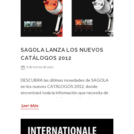
SAGOLA LANZA LOS NUEVOS
CATÁLOGOS 2012
6 de marzo de 2012
DESCUBRA las últimas novedades de SAGOLA
en los nuevos CATÁLOGOS 2012, donde
encontrará toda la información que necesita de
cada producto que le interese. Un primer
catálogo dedicado al sector de la carrocería y un
Leer Más
segundo catálogo donde encontraremos todo lo
referente al Suministro y ferretería industrial, la
construcción y decoración, llena de imágenes,
aplicaciones y datos técnicos. Además, desde