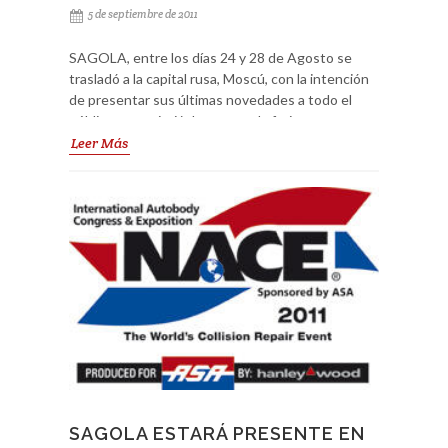
5 de septiembre de 2011
SAGOLA, entre los días 24 y 28 de Agosto se
trasladó a la capital rusa, Moscú, con la intención
de presentar sus últimas novedades a todo el
público que asistió. Interauto, la feria
internacional del automóvil de Moscú abrió sus
Leer Más
puertas este verano, en el que pudieron mostrar
sus productos casi 700 empresas de 17 países
diferentes. Queremos agradecer la gran acogida
de nuestros productos estrella a todos los
asistentes y esperamos seguir creciendo en este
país.
SAGOLA ESTARÁ PRESENTE EN