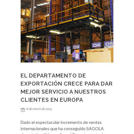
Francés, y dentro de poco añadiremos nuevas
versiones, empezando por el Ruso. Los vídeos le
ayudarán a profundizar en su conocimiento sobre
algunos de nuestros productos y serán un apoyo
importante para demostrar a los usuarios las
ventajas de los productos SAGOLA. Los vídeos
también están disponibles en el apartado Vídeos
de nuestra página web.
EL DEPARTAMENTO DE
EXPORTACIÓN CRECE PARA DAR
MEJOR SERVICIO A NUESTROS
CLIENTES EN EUROPA
8 de enero de 2014
Dado el espectacular incremento de ventas
internacionales que ha conseguido SAGOLA