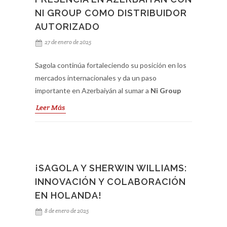
NI GROUP COMO DISTRIBUIDOR
AUTORIZADO
27 de enero de 2025
Sagola continúa fortaleciendo su posición en los
mercados internacionales y da un paso
importante en Azerbaiyán al sumar a
Ni Group
como su nuevo distribuidor autorizado.
Leer Más
Especializado en los sectores de
carrocería y
carrocería industrial
, Ni Group representa el
compromiso de Sagola por ofrecer soluciones de
pintura de calidad excepcional a los profesionales
del país.
¡SAGOLA Y SHERWIN WILLIAMS:
INNOVACIÓN Y COLABORACIÓN
Con esta alianza estratégica, los talleres de
EN HOLANDA!
carrocería y las industrias locales podrán acceder
8 de enero de 2025
a una amplia gama de productos diseñados para