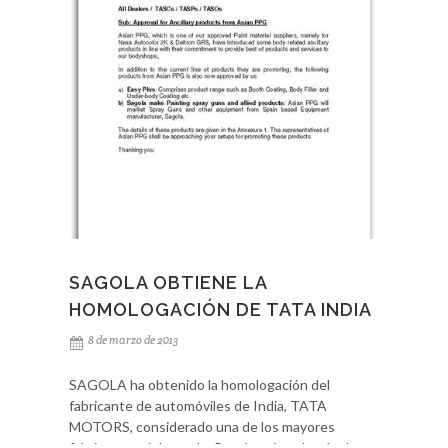
especializadas teórico - prácticas, confiando
plenamente en que este tipo de acciones
contribuyen a mejorar notablemente la eficacia en
futuras actuaciones de ayuda a talleres e
industrias ante consultas y dudas planteadas en
temas tan importantes como el filtrado, y
temperado de líneas de aire comprimido así como
en pistolas y equipos de pintado de alta
transferencia.
SAGOLA OBTIENE LA
HOMOLOGACIÓN DE TATA INDIA
8 de marzo de 2013
SAGOLA ha obtenido la homologación del
fabricante de automóviles de India, TATA
MOTORS, considerado una de los mayores
fabricantes del mundo. Propietario, además de