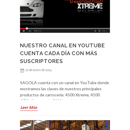
NUESTRO CANAL EN YOUTUBE
CUENTA CADA DÍA CON MÁS
SUSCRIPTORES
10 de enero de 2014
SAGOLA cuenta con un canal en YouTube donde
mostramos las claves de nuestros principales
productos de carrocería: 4500 Xtreme, 4100
GTO, filtros serie 5000, etc. Las visitas a nuestro
canal se han disparado y cada día contamos con
Leer Más
más suscriptores. Y usted, ¿a qué espera? Vea
todos nuestros vídeos en el canal SAGOLA. Ya
están disponibles vídeos en Castellano, Inglés y