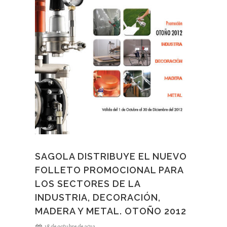
Mercedes Benz España S.A. y la empresa local,
Cegasa International S.A., y dejando su huella
comercial en empresas como Dates Automovil
España, Estudios, Mercados y Suministros S.L.,
Grupo Jimenez Belinchón y Aernnova Aerospace.
Desde Sagola, queremos darle la bienvenida y el
agradecimiento por unirse a este nuevo proyecto
y enfrentarse a este nuevo reto en la República
Mexicana.
SAGOLA DISTRIBUYE EL NUEVO
FOLLETO PROMOCIONAL PARA
LOS SECTORES DE LA
INDUSTRIA, DECORACIÓN,
MADERA Y METAL. OTOÑO 2012
18 de octubre de 2012