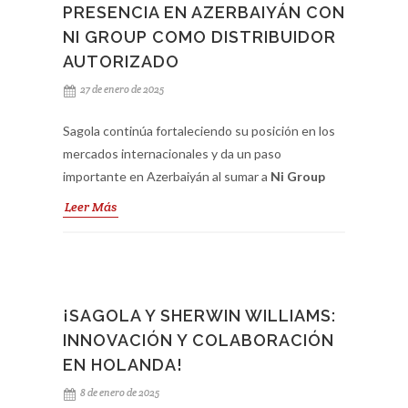
PRESENCIA EN AZERBAIYÁN CON
NI GROUP COMO DISTRIBUIDOR
AUTORIZADO
27 de enero de 2025
Sagola continúa fortaleciendo su posición en los
mercados internacionales y da un paso
importante en Azerbaiyán al sumar a
Ni Group
como su nuevo distribuidor autorizado.
Leer Más
Especializado en los sectores de
carrocería y
carrocería industrial
, Ni Group representa el
compromiso de Sagola por ofrecer soluciones de
pintura de calidad excepcional a los profesionales
del país.
¡SAGOLA Y SHERWIN WILLIAMS:
INNOVACIÓN Y COLABORACIÓN
Con esta alianza estratégica, los talleres de
EN HOLANDA!
carrocería y las industrias locales podrán acceder
8 de enero de 2025