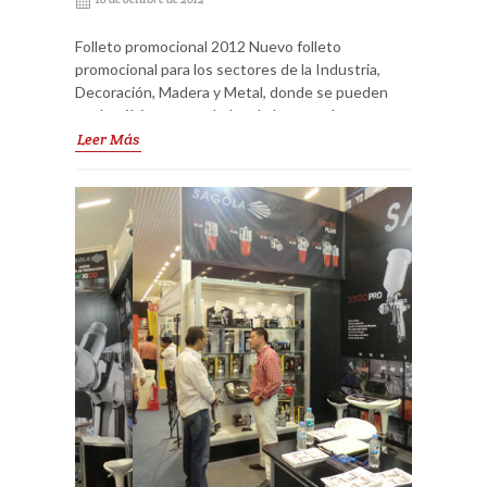
Folleto promocional 2012 Nuevo folleto
promocional para los sectores de la Industria,
Decoración, Madera y Metal, donde se pueden
ver las últimas novedades de la gama de
productos SAGOLA, las nuevas pistolas de
Leer Más
pintura para el sector industrial, equipos de
pintado,... y sus inmejorables promociones.
Promoción válida hasta el 30 de Diciembre.