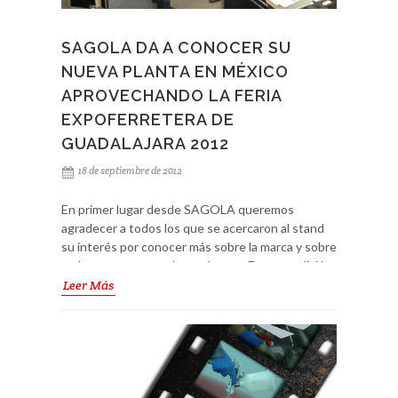
SAGOLA DA A CONOCER SU
NUEVA PLANTA EN MÉXICO
APROVECHANDO LA FERIA
EXPOFERRETERA DE
GUADALAJARA 2012
18 de septiembre de 2012
En primer lugar desde SAGOLA queremos
agradecer a todos los que se acercaron al stand
su interés por conocer más sobre la marca y sobre
toda nuestra gama de productos. En esta edición
los visitantes pudieron ver y tocar los productos
Leer Más
más representativos del sector, aunque hubo
además un interés en conocer todos los
productos que hacen que nuestra gama sea muy
interesante como proyecto especialista para
ayudarles a resolver y a dar servicio a todas las
necesidades de pintado que los clientes usuarios