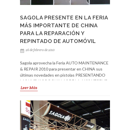
SAGOLA PRESENTE EN LA FERIA
MÁS IMPORTANTE DE CHINA
PARA LA REPARACIÓN Y
REPINTADO DE AUTOMÓVIL
26 de febrero de 2010
Sagola aprovecha la Feria AUTO MAINTENANCE
& REPAIR 2010 para presentar en CHINA sus
últimas novedades en pistolas PRESENTANDO
LAS NUEVAS BOQUILLAS DE LA 4400 XTREME
y la NUEVA PISTOLA 3300 PRO, que según
Leer Más
pudimos ver tanto con la distribución como con
los usuarios finales, tuvieron muy buena acogida.
ESTAMOS HACIENDO UN GRAN ESFUERZO EN
CHINA, SABEMOS LO IMPORTANTE DE SU
MERCADO Y EL CRECIMIENTO EN PINTURA AL
AGUA que está teniendo actualmente. Con esta
feria además, SAGOLA demuestra a la