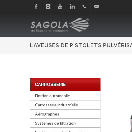
Facebook
Instagram
Youtube
Linkedin
+34
sagola@sagola.com
945
LAVEUSES DE PISTOLETS PULVÉRI
214
150
CARROSSERIE
Finition automobile
Carrosserie industrielle
Aérographes
Systèmes de filtration