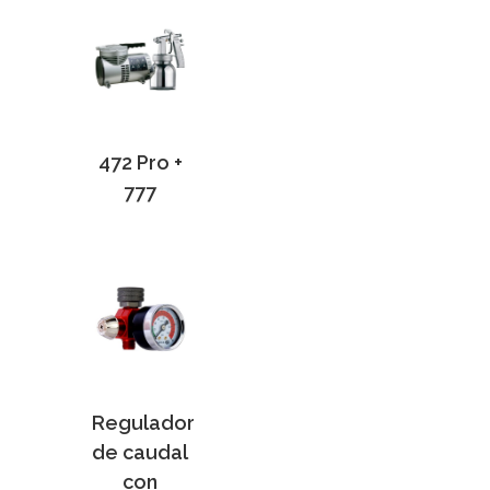
472 Pro +
777
Regulador
de caudal
con